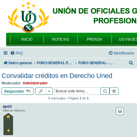
INICIO
NOTICIAS
PRENSA
UO VIAJE
FAQ
Identificarse
B
Índice general
FORO GENERAL PARA TODOS LOS USUARIOS
FORO GENERAL - TEMAS GENERALES
u
Convalidar créditos en Derecho Uned
s
Moderador:
Administrador
c
Buscar
Búsqueda 
Responder
a
9 mensajes • Página
1
de
1
r
jipi13
Alferez Alumno