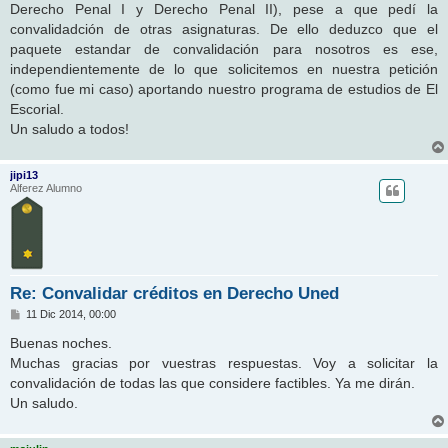
Derecho Penal I y Derecho Penal II), pese a que pedí la
convalidadción de otras asignaturas. De ello deduzco que el
paquete estandar de convalidación para nosotros es ese,
independientemente de lo que solicitemos en nuestra petición
(como fue mi caso) aportando nuestro programa de estudios de El
Escorial.
Un saludo a todos!
jipi13
Alferez Alumno
Re: Convalidar créditos en Derecho Uned
M
11 Dic 2014, 00:00
e
n
Buenas noches.
s
Muchas gracias por vuestras respuestas. Voy a solicitar la
a
j
convalidación de todas las que considere factibles. Ya me dirán.
e
Un saludo.