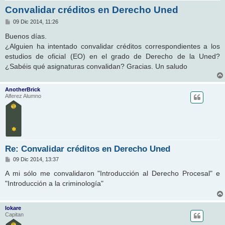
Convalidar créditos en Derecho Uned
M
09 Dic 2014, 11:26
e
n
Buenos días.
s
¿Alguien ha intentado convalidar créditos correspondientes a los
a
j
estudios de oficial (EO) en el grado de Derecho de la Uned?
e
¿Sabéis qué asignaturas convalidan? Gracias. Un saludo
AnotherBrick
Alferez Alumno
Re: Convalidar créditos en Derecho Uned
M
09 Dic 2014, 13:37
e
n
A mi sólo me convalidaron "Introducción al Derecho Procesal" e
s
"Introducción a la criminología"
a
j
e
lokare
Capitan