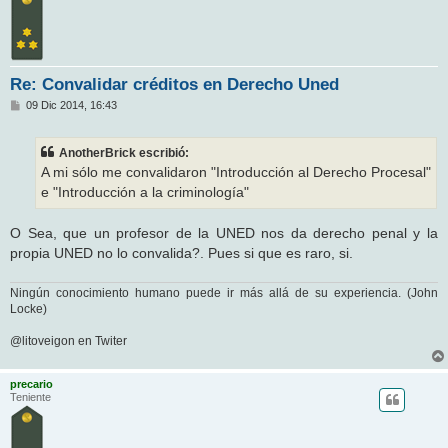
Re: Convalidar créditos en Derecho Uned
M
09 Dic 2014, 16:43
e
n
s
AnotherBrick escribió:
a
j
A mi sólo me convalidaron "Introducción al Derecho Procesal"
e
e "Introducción a la criminología"
O Sea, que un profesor de la UNED nos da derecho penal y la
propia UNED no lo convalida?. Pues si que es raro, si.
Ningún conocimiento humano puede ir más allá de su experiencia. (John
Locke)
@litoveigon en Twiter
precario
Teniente