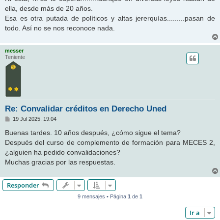
e
ella, desde más de 20 años.
Esa es otra putada de políticos y altas jererquías.........pasan de
todo. Así no se nos reconoce nada.
messer
Teniente
Re: Convalidar créditos en Derecho Uned
M
19 Jul 2025, 19:04
e
n
Buenas tardes. 10 años después, ¿cómo sigue el tema?
s
Después del curso de complemento de formación para MECES 2,
a
j
¿alguien ha pedido convalidaciones?
e
Muchas gracias por las respuestas.
Responder
9 mensajes • Página
1
de
1
Ir a