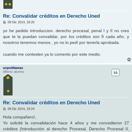
Re: Convalidar créditos en Derecho Uned
M
09 Dic 2014, 18:20
e
n
yo he pedido introduccion. derecho procesal, penal I y II no creo
s
que te la puedan convalidar, por los créditos son 9 cada año, y
a
j
nosotros tenemos menos , yo no lo pedí por tenerla aprobada.
e
cuando me contesten ya lo comento por este medio.
unpolillamas
Alferez alumno
Re: Convalidar créditos en Derecho Uned
M
09 Dic 2014, 19:24
e
n
Hola compañero!,
s
Yo solicité la convalidación hace 4 años y me concedieron 27
a
j
créditos (Introducción al derecho Procesal, Derecho Procesal II,
e