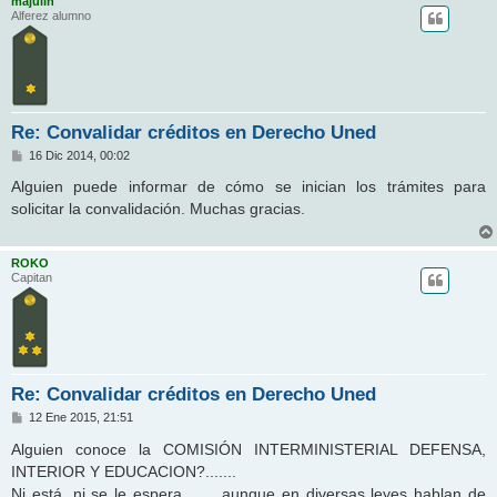
majulin
Alferez alumno
Re: Convalidar créditos en Derecho Uned
M
16 Dic 2014, 00:02
e
n
Alguien puede informar de cómo se inician los trámites para
s
solicitar la convalidación. Muchas gracias.
a
j
e
ROKO
Capitan
Re: Convalidar créditos en Derecho Uned
M
12 Ene 2015, 21:51
e
n
Alguien conoce la COMISIÓN INTERMINISTERIAL DEFENSA,
s
INTERIOR Y EDUCACION?.......
a
j
Ni está, ni se le espera.........aunque en diversas leyes hablan de