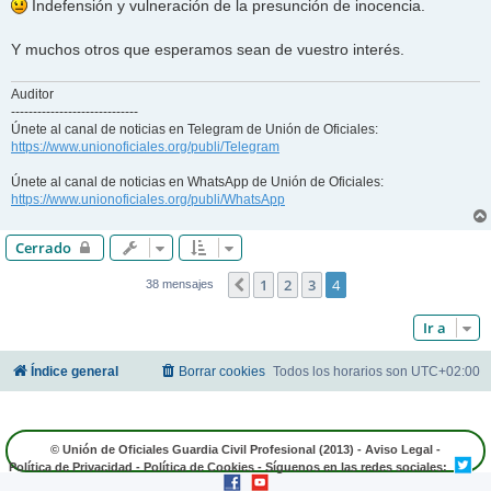
Indefensión y vulneración de la presunción de inocencia.
Y muchos otros que esperamos sean de vuestro interés.
Auditor
-----------------------------
Únete al canal de noticias en Telegram de Unión de Oficiales:
https://www.unionoficiales.org/publi/Telegram
Únete al canal de noticias en WhatsApp de Unión de Oficiales:
https://www.unionoficiales.org/publi/WhatsApp
Cerrado
1
2
3
4
Anterior
38 mensajes
Ir a
Índice general
Borrar cookies
Todos los horarios son
UTC+02:00
© Unión de Oficiales Guardia Civil Profesional (2013) -
Aviso Legal
-
Política de Privacidad
-
Política de Cookies
- Síguenos en las redes sociales: