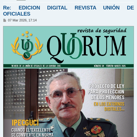
Re: EDICION DIGITAL REVISTA UNIÓN DE
OFICIALES
M
07 Mar 2026, 17:14
e
n
s
a
j
e