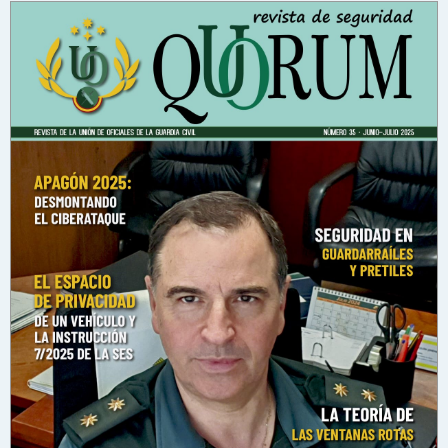
n
s
a
j
e