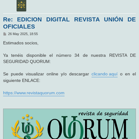
Re: EDICION DIGITAL REVISTA UNIÓN DE
OFICIALES
M
26 May 2025, 18:55
e
n
Estimados socios,
s
a
j
Ya tenéis disponible el número 34 de nuestra REVISTA DE
e
SEGURIDAD QUORUM:
Se puede visualizar online y/o descargar
clicando aquí
o en el
siguiente ENLACE:
https://www.revistaquorum.com