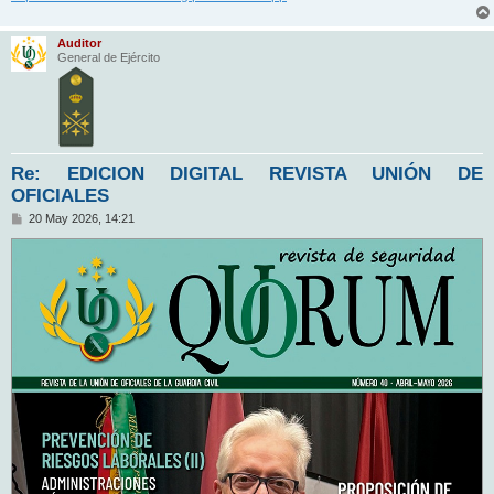
Auditor
General de Ejército
Re: EDICION DIGITAL REVISTA UNIÓN DE
OFICIALES
M
20 May 2026, 14:21
e
n
s
a
j
e