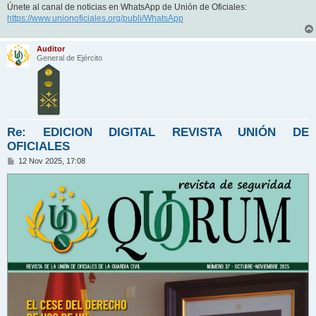
Únete al canal de noticias en WhatsApp de Unión de Oficiales:
https://www.unionoficiales.org/publi/WhatsApp
Auditor
General de Ejército
Re: EDICION DIGITAL REVISTA UNIÓN DE
OFICIALES
M
12 Nov 2025, 17:08
e
n
s
a
j
e