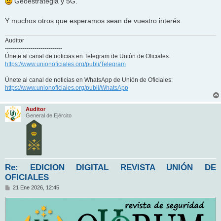
Geoestrategia y 5G.
Y muchos otros que esperamos sean de vuestro interés.
Auditor
-----------------------------
Únete al canal de noticias en Telegram de Unión de Oficiales:
https://www.unionoficiales.org/publi/Telegram
Únete al canal de noticias en WhatsApp de Unión de Oficiales:
https://www.unionoficiales.org/publi/WhatsApp
Auditor
General de Ejército
Re: EDICION DIGITAL REVISTA UNIÓN DE
OFICIALES
M
21 Ene 2026, 12:45
e
n
s
a
j