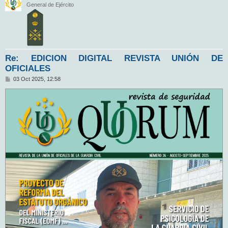
General de Ejército
Re: EDICION DIGITAL REVISTA UNIÓN DE
OFICIALES
M
03 Oct 2025, 12:58
e
n
s
a
j
e