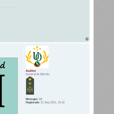
A
r
r
i
b
a
Auditor
General de Ejército
Mensajes:
62
Registrado:
21 Sep 2021, 16:32