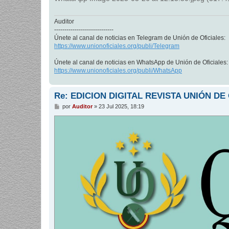
Auditor
-----------------------------
Únete al canal de noticias en Telegram de Unión de Oficiales:
https://www.unionoficiales.org/publi/Telegram
Únete al canal de noticias en WhatsApp de Unión de Oficiales:
https://www.unionoficiales.org/publi/WhatsApp
Re: EDICION DIGITAL REVISTA UNIÓN DE
M
por
Auditor
»
23 Jul 2025, 18:19
e
n
s
a
j
e