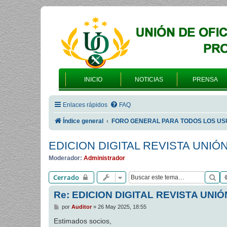
INICIO
NOTICIAS
PRENSA
Enlaces rápidos
FAQ
Índice general
FORO GENERAL PARA TODOS LOS US
EDICION DIGITAL REVISTA UNIÓ
Moderador:
Administrador
Bu
Cerrado
Re: EDICION DIGITAL REVISTA UNIÓ
M
por
Auditor
»
26 May 2025, 18:55
e
n
Estimados socios,
s