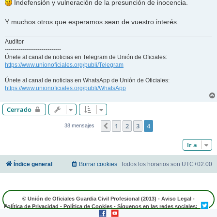
Indefensión y vulneración de la presunción de inocencia.
Y muchos otros que esperamos sean de vuestro interés.
Auditor
-----------------------------
Únete al canal de noticias en Telegram de Unión de Oficiales:
https://www.unionoficiales.org/publi/Telegram
Únete al canal de noticias en WhatsApp de Unión de Oficiales:
https://www.unionoficiales.org/publi/WhatsApp
Cerrado
1
2
3
4
Anterior
38 mensajes
Ir a
Índice general
Borrar cookies
Todos los horarios son
UTC+02:00
© Unión de Oficiales Guardia Civil Profesional (2013) -
Aviso Legal
-
Política de Privacidad
-
Política de Cookies
- Síguenos en las redes sociales: