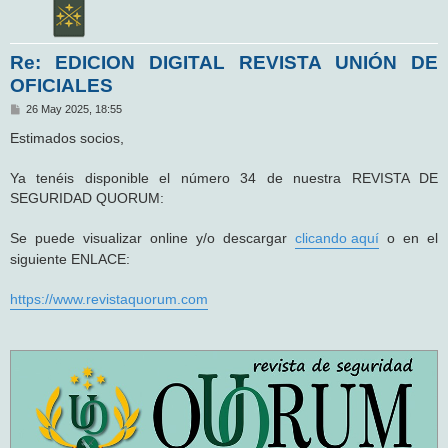
Re: EDICION DIGITAL REVISTA UNIÓN DE
OFICIALES
M
26 May 2025, 18:55
e
n
Estimados socios,
s
a
j
Ya tenéis disponible el número 34 de nuestra REVISTA DE
e
SEGURIDAD QUORUM:
Se puede visualizar online y/o descargar
clicando aquí
o en el
siguiente ENLACE:
https://www.revistaquorum.com