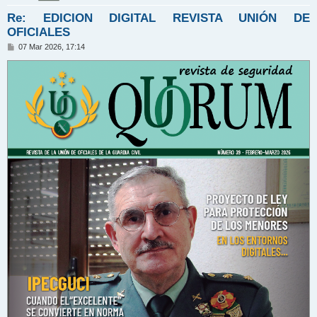
Re: EDICION DIGITAL REVISTA UNIÓN DE
OFICIALES
M
07 Mar 2026, 17:14
e
n
s
a
j
e