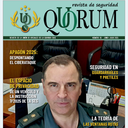
n
s
a
j
e