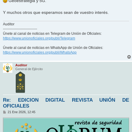
Geoestrategia y 5G.
Y muchos otros que esperamos sean de vuestro interés.
Auditor
-----------------------------
Únete al canal de noticias en Telegram de Unión de Oficiales:
https://www.unionoficiales.org/publi/Telegram
Únete al canal de noticias en WhatsApp de Unión de Oficiales:
https://www.unionoficiales.org/publi/WhatsApp
Auditor
General de Ejército
Re: EDICION DIGITAL REVISTA UNIÓN DE
OFICIALES
M
21 Ene 2026, 12:45
e
n
s
a
j