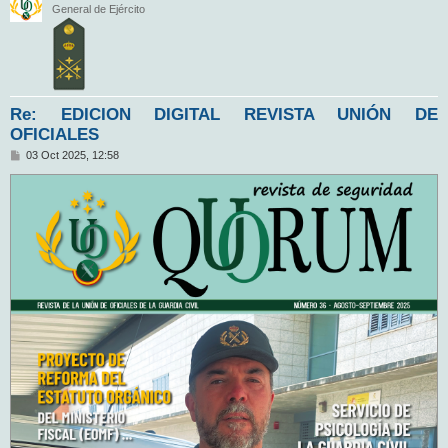
General de Ejército
Re: EDICION DIGITAL REVISTA UNIÓN DE
OFICIALES
M
03 Oct 2025, 12:58
e
n
s
a
j
e