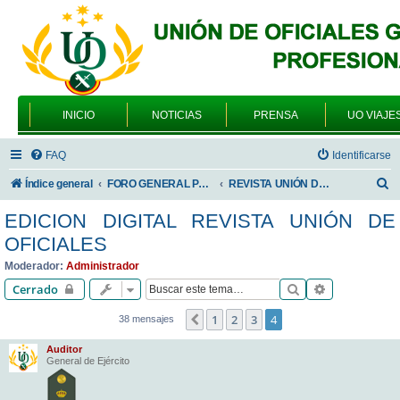
INICIO
NOTICIAS
PRENSA
UO VIAJE
FAQ
Identificarse
B
Índice general
FORO GENERAL PARA TODOS LOS USUARIOS
REVISTA UNIÓN DE OFICIALES
u
EDICION DIGITAL REVISTA UNIÓN DE
s
OFICIALES
c
Moderador:
Administrador
a
Buscar
Búsqueda av
Cerrado
r
1
2
3
4
Anterior
38 mensajes
Auditor
General de Ejército