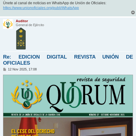
Únete al canal de noticias en WhatsApp de Unión de Oficiales:
https://www.unionoficiales.org/publi/WhatsApp
Auditor
General de Ejército
Re: EDICION DIGITAL REVISTA UNIÓN DE
OFICIALES
M
12 Nov 2025, 17:08
e
n
s
a
j
e