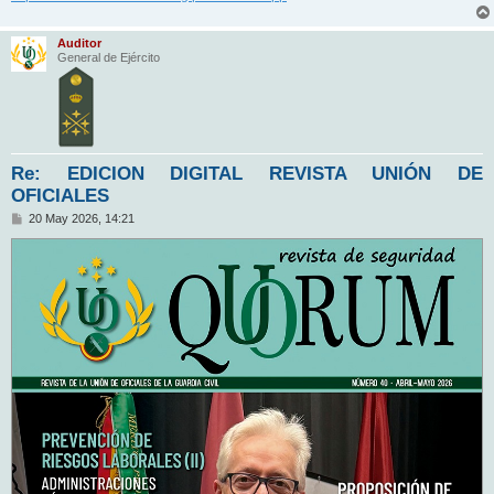
Auditor
General de Ejército
Re: EDICION DIGITAL REVISTA UNIÓN DE
OFICIALES
M
20 May 2026, 14:21
e
n
s
a
j
e