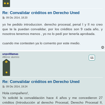
Re: Convalidar créditos en Derecho Uned
M
09 Dic 2014, 18:20
e
n
yo he pedido introduccion. derecho procesal, penal I y II no creo
s
que te la puedan convalidar, por los créditos son 9 cada año, y
a
j
nosotros tenemos menos , yo no lo pedí por tenerla aprobada.
e
cuando me contesten ya lo comento por este medio.
unpolillamas
Alferez alumno
Re: Convalidar créditos en Derecho Uned
M
09 Dic 2014, 19:24
e
n
Hola compañero!,
s
Yo solicité la convalidación hace 4 años y me concedieron 27
a
j
créditos (Introducción al derecho Procesal, Derecho Procesal II,
e