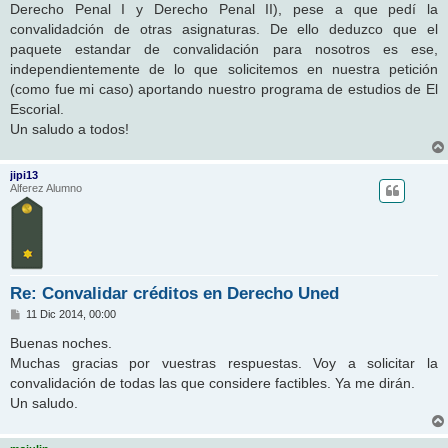
Derecho Penal I y Derecho Penal II), pese a que pedí la
convalidadción de otras asignaturas. De ello deduzco que el
paquete estandar de convalidación para nosotros es ese,
independientemente de lo que solicitemos en nuestra petición
(como fue mi caso) aportando nuestro programa de estudios de El
Escorial.
Un saludo a todos!
jipi13
Alferez Alumno
Re: Convalidar créditos en Derecho Uned
M
11 Dic 2014, 00:00
e
n
Buenas noches.
s
Muchas gracias por vuestras respuestas. Voy a solicitar la
a
j
convalidación de todas las que considere factibles. Ya me dirán.
e
Un saludo.