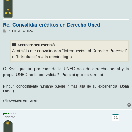
Re: Convalidar créditos en Derecho Uned
M
09 Dic 2014, 16:43
e
n
s
AnotherBrick escribió:
a
j
A mi sólo me convalidaron "Introducción al Derecho Procesal"
e
e "Introducción a la criminología"
O Sea, que un profesor de la UNED nos da derecho penal y la
propia UNED no lo convalida?. Pues si que es raro, si.
Ningún conocimiento humano puede ir más allá de su experiencia. (John
Locke)
@litoveigon en Twiter
precario
Teniente