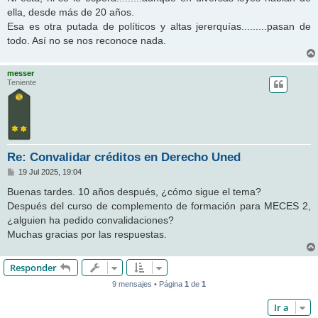
e
ella, desde más de 20 años.
Esa es otra putada de políticos y altas jererquías.........pasan de
todo. Así no se nos reconoce nada.
messer
Teniente
Re: Convalidar créditos en Derecho Uned
M
19 Jul 2025, 19:04
e
n
Buenas tardes. 10 años después, ¿cómo sigue el tema?
s
Después del curso de complemento de formación para MECES 2,
a
j
¿alguien ha pedido convalidaciones?
e
Muchas gracias por las respuestas.
Responder
9 mensajes • Página
1
de
1
Ir a