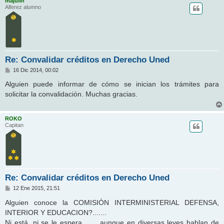
majulin
Alferez alumno
Re: Convalidar créditos en Derecho Uned
M
16 Dic 2014, 00:02
e
n
Alguien puede informar de cómo se inician los trámites para
s
solicitar la convalidación. Muchas gracias.
a
j
e
ROKO
Capitan
Re: Convalidar créditos en Derecho Uned
M
12 Ene 2015, 21:51
e
n
Alguien conoce la COMISIÓN INTERMINISTERIAL DEFENSA,
s
INTERIOR Y EDUCACION?.......
a
j
Ni está, ni se le espera.........aunque en diversas leyes hablan de