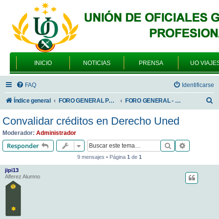
INICIO
NOTICIAS
PRENSA
UO VIAJE
FAQ
Identificarse
B
Índice general
FORO GENERAL PARA TODOS LOS USUARIOS
FORO GENERAL - TEMAS GENERALES
u
Convalidar créditos en Derecho Uned
s
Moderador:
Administrador
c
Buscar
Búsqueda 
Responder
a
9 mensajes • Página
1
de
1
r
jipi13
Alferez Alumno