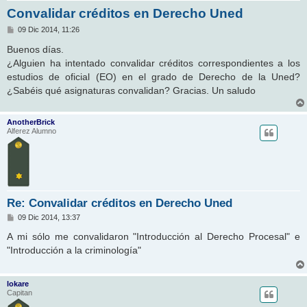
Convalidar créditos en Derecho Uned
M
09 Dic 2014, 11:26
e
n
Buenos días.
s
¿Alguien ha intentado convalidar créditos correspondientes a los
a
j
estudios de oficial (EO) en el grado de Derecho de la Uned?
e
¿Sabéis qué asignaturas convalidan? Gracias. Un saludo
AnotherBrick
Alferez Alumno
Re: Convalidar créditos en Derecho Uned
M
09 Dic 2014, 13:37
e
n
A mi sólo me convalidaron "Introducción al Derecho Procesal" e
s
"Introducción a la criminología"
a
j
e
lokare
Capitan