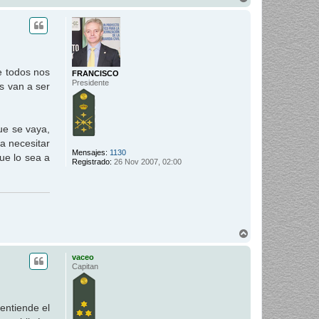
r
r
i
b
a
e todos nos
FRANCISCO
Presidente
s van a ser
ue se vaya,
a necesitar
Mensajes:
1130
ue lo sea a
Registrado:
26 Nov 2007, 02:00
A
r
r
vaceo
i
Capitan
b
a
entiende el