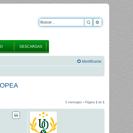
Buscar
Búsqueda avanza
RO
DESCARGAS
Identificarse
ROPEA
5 mensajes • Página
1
de
1