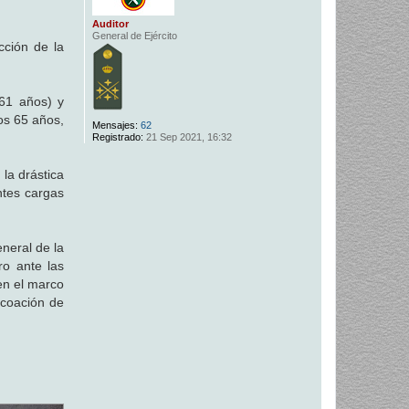
Auditor
General de Ejército
cción de la
(61 años) y
os 65 años,
Mensajes:
62
Registrado:
21 Sep 2021, 16:32
la drástica
ntes cargas
eneral de la
ro ante las
en el marco
ncoación de