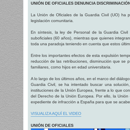
n
UNIÓN DE OFICIALES DENUNCIA DISCRIMINACIÓ
s
a
j
La Unión de Oficiales de la Guardia Civil (UO) ha 
e
legislación comunitaria.
En síntesis, la ley de Personal de la Guardia Civil
suboficiales (60 años), mientras que quienes integr
toda una paradoja teniendo en cuenta que estos último
Entre los importantes efectos de esta expulsión temp
reducción de las retribuciones, disminución que se 
familiares, como hijos en edad universitaria.
A lo largo de los últimos años, en el marco del diálogo 
Guardia Civil, se ha intentado buscar una solución,
instituciones de la Unión Europea, frente a lo que c
del Derecho de la Unión Europea. Por ello, la Unión 
expediente de infracción a España para que se acabe 
VISUALIZA AQUÍ EL VIDEO
UNIÓN DE OFICIALES