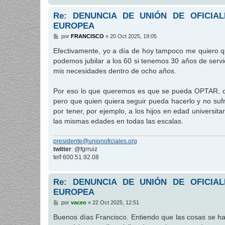
Re: DENUNCIA DE UNIÓN DE OFICIA
EUROPEA
M
por
FRANCISCO
»
20 Oct 2025, 19:05
e
n
Efectivamente, yo a día de hoy tampoco me quiero qu
s
podemos jubilar a los 60 si tenemos 30 años de servi
a
j
mis necesidades dentro de ocho años.
e
Por eso lo que queremos es que se pueda OPTAR, co
pero que quien quiera seguir pueda hacerlo y no su
por tener, por ejemplo, a los hijos en edad universi
las mismas edades en todas las escalas.
presidente@unionoficiales.org
twitter
: @fgrruiz
telf 600.51.92.08
Re: DENUNCIA DE UNIÓN DE OFICIA
EUROPEA
M
por
vaceo
»
22 Oct 2025, 12:51
e
n
Buenos días Francisco. Entiendo que las cosas se har
s