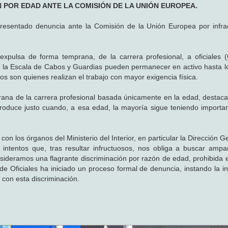
N POR EDAD ANTE LA COMISIÓN DE LA UNIÓN EUROPEA.
presentado denuncia ante la Comisión de la Unión Europea por infra
 expulsa de forma temprana, de la carrera profesional, a oficiales 
an la Escala de Cabos y Guardias pueden permanecer en activo hasta l
s son quienes realizan el trabajo con mayor exigencia física.
rana de la carrera profesional basada únicamente en la edad, destaca 
produce justo cuando, a esa edad, la mayoría sigue teniendo importa
con los órganos del Ministerio del Interior, en particular la Dirección G
 intentos que, tras resultar infructuosos, nos obliga a buscar ampa
onsideramos una flagrante discriminación por razón de edad, prohibida 
de Oficiales ha iniciado un proceso formal de denuncia, instando la i
con esta discriminación.