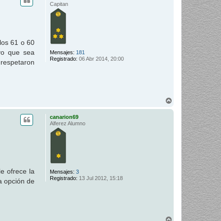
i
Capitan
b
a
los 61 o 60
ivo que sea
Mensajes:
181
Registrado:
06 Abr 2014, 20:00
 respetaron
A
r
r
canarion69
i
Alferez Alumno
b
a
e ofrece la
Mensajes:
3
Registrado:
13 Jul 2012, 15:18
a opción de
A