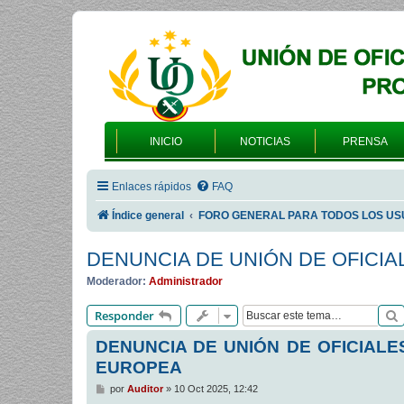
INICIO
NOTICIAS
PRENSA
Enlaces rápidos
FAQ
Índice general
FORO GENERAL PARA TODOS LOS US
DENUNCIA DE UNIÓN DE OFICIA
Moderador:
Administrador
Responder
DENUNCIA DE UNIÓN DE OFICIALE
EUROPEA
M
por
Auditor
»
10 Oct 2025, 12:42
e