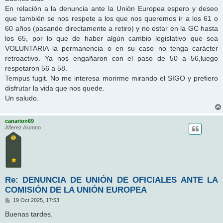
s
En relación a la denuncia ante la Unión Europea espero y deseo
a
j
que también se nos respete a los que nos queremos ir a los 61 o
e
60 años (pasando directamente a retiro) y no estar en la GC hasta
los 65, por lo que de haber algún cambio legislativo que sea
VOLUNTARIA la permanencia o en su caso no tenga carácter
retroactivo. Ya nos engañaron con el paso de 50 a 56,luego
respetaron 56 a 58.
Tempus fugit. No me interesa morirme mirando el SIGO y prefiero
disfrutar la vida que nos quede.
Un saludo.
canarion69
Alferez Alumno
Re: DENUNCIA DE UNIÓN DE OFICIALES ANTE LA
COMISIÓN DE LA UNIÓN EUROPEA
M
19 Oct 2025, 17:53
e
n
Buenas tardes.
s