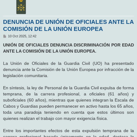
DENUNCIA DE UNIÓN DE OFICIALES ANTE LA
COMISIÓN DE LA UNIÓN EUROPEA
M
10 Oct 2025, 12:42
e
n
UNIÓN DE OFICIALES DENUNCIA DISCRIMINACIÓN POR EDAD
s
ANTE LA COMISIÓN DE LA UNIÓN EUROPEA.
a
j
e
La Unión de Oficiales de la Guardia Civil (UO) ha presentado
denuncia ante la Comisión de la Unión Europea por infracción de la
legislación comunitaria.
En síntesis, la ley de Personal de la Guardia Civil expulsa de forma
temprana, de la carrera profesional, a oficiales (61 años) y
suboficiales (60 años), mientras que quienes integran la Escala de
Cabos y Guardias pueden permanecer en activo hasta los 65 años,
toda una paradoja teniendo en cuenta que estos últimos son
quienes realizan el trabajo con mayor exigencia física.
Entre los importantes efectos de esta expulsión temprana de la
carrera profesional basada únicamente en la edad, destaca la