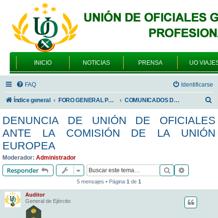
INICIO
NOTICIAS
PRENSA
UO VIAJE
FAQ
Identificarse
B
Índice general
FORO GENERAL PARA TODOS LOS USUARIOS
COMUNICADOS DE LA UNIÓN DE OFICIALES
u
DENUNCIA DE UNIÓN DE OFICIALES
s
ANTE LA COMISIÓN DE LA UNIÓN
c
EUROPEA
a
Moderador:
Administrador
r
Buscar
Búsqueda 
Responder
5 mensajes • Página
1
de
1
Auditor
General de Ejército