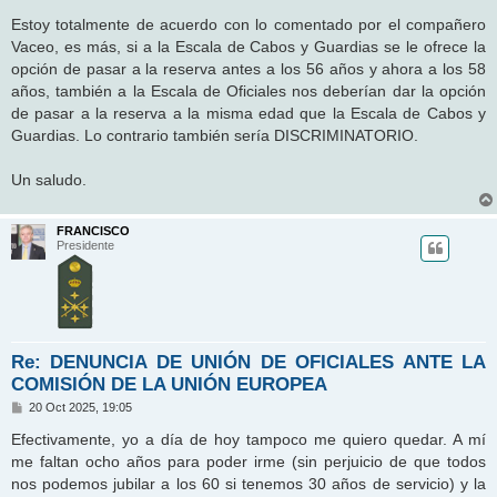
a
j
Estoy totalmente de acuerdo con lo comentado por el compañero
e
Vaceo, es más, si a la Escala de Cabos y Guardias se le ofrece la
opción de pasar a la reserva antes a los 56 años y ahora a los 58
años, también a la Escala de Oficiales nos deberían dar la opción
de pasar a la reserva a la misma edad que la Escala de Cabos y
Guardias. Lo contrario también sería DISCRIMINATORIO.
Un saludo.
FRANCISCO
Presidente
Re: DENUNCIA DE UNIÓN DE OFICIALES ANTE LA
COMISIÓN DE LA UNIÓN EUROPEA
M
20 Oct 2025, 19:05
e
n
Efectivamente, yo a día de hoy tampoco me quiero quedar. A mí
s
me faltan ocho años para poder irme (sin perjuicio de que todos
a
j
nos podemos jubilar a los 60 si tenemos 30 años de servicio) y la
e