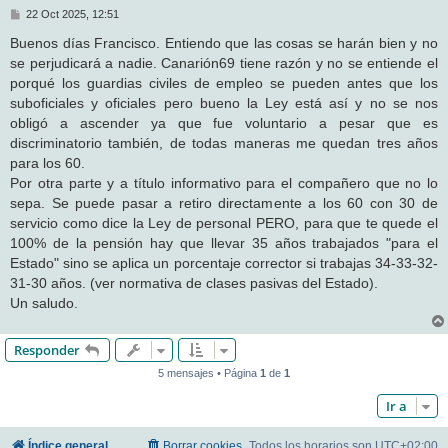
M
22 Oct 2025, 12:51
e
n
Buenos días Francisco. Entiendo que las cosas se harán bien y no
s
se perjudicará a nadie. Canarión69 tiene razón y no se entiende el
a
j
porqué los guardias civiles de empleo se pueden antes que los
e
suboficiales y oficiales pero bueno la Ley está así y no se nos
obligó a ascender ya que fue voluntario a pesar que es
discriminatorio también, de todas maneras me quedan tres años
para los 60.
Por otra parte y a título informativo para el compañero que no lo
sepa. Se puede pasar a retiro directamente a los 60 con 30 de
servicio como dice la Ley de personal PERO, para que te quede el
100% de la pensión hay que llevar 35 años trabajados "para el
Estado" sino se aplica un porcentaje corrector si trabajas 34-33-32-
31-30 años. (ver normativa de clases pasivas del Estado).
Un saludo.
Responder
5 mensajes • Página
1
de
1
Ir a
Índice general
Borrar cookies
Todos los horarios son
UTC+02:00