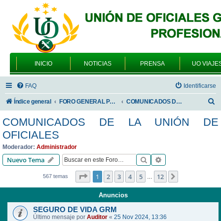
INICIO
NOTICIAS
PRENSA
UO VIAJE
FAQ
Identificarse
B
Índice general
FORO GENERAL PARA TODOS LOS USUARIOS
COMUNICADOS DE LA UNIÓN DE OFICIALES
u
COMUNICADOS DE LA UNIÓN DE
s
OFICIALES
c
Moderador:
Administrador
a
Buscar
Búsqueda avanzad
Nuevo Tema
r
Página
1
de
12
1
2
3
4
5
12
Siguiente
567 temas
…
Anuncios
SEGURO DE VIDA GRM
Último mensaje por
Auditor
«
25 Nov 2024, 13:36