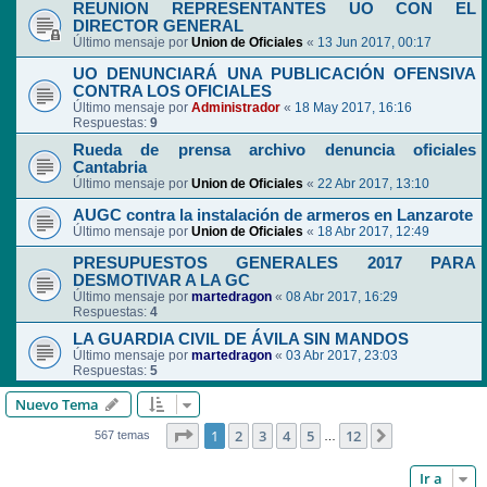
REUNION REPRESENTANTES UO CON EL
DIRECTOR GENERAL
Último mensaje por
Union de Oficiales
«
13 Jun 2017, 00:17
UO DENUNCIARÁ UNA PUBLICACIÓN OFENSIVA
CONTRA LOS OFICIALES
Último mensaje por
Administrador
«
18 May 2017, 16:16
Respuestas:
9
Rueda de prensa archivo denuncia oficiales
Cantabria
Último mensaje por
Union de Oficiales
«
22 Abr 2017, 13:10
AUGC contra la instalación de armeros en Lanzarote
Último mensaje por
Union de Oficiales
«
18 Abr 2017, 12:49
PRESUPUESTOS GENERALES 2017 PARA
DESMOTIVAR A LA GC
Último mensaje por
martedragon
«
08 Abr 2017, 16:29
Respuestas:
4
LA GUARDIA CIVIL DE ÁVILA SIN MANDOS
Último mensaje por
martedragon
«
03 Abr 2017, 23:03
Respuestas:
5
Nuevo Tema
Página
1
de
12
1
2
3
4
5
12
Siguiente
567 temas
…
Ir a