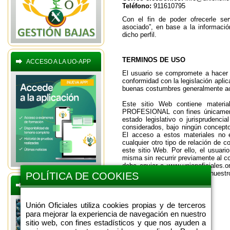
Teléfono:
911610795
Con el fin de poder ofrecerle se
asociado”, en base a la informaci
dicho perfil.
TERMINOS DE USO
ACCESO A LA UO-APP
El usuario se compromete a hacer 
conformidad con la legislación aplic
buenas costumbres generalmente ace
Este sitio Web contiene mate
PROFESIONAL con fines únicamente 
estado legislativo o jurisprudenc
considerados, bajo ningún concepto
El acceso a estos materiales no e
cualquier otro tipo de relación de c
este sitio Web. Por ello, el usuar
misma sin recurrir previamente al c
debe enviar a www.unionoficiales.o
previamente con alguno de nuestr
POLÍTICA DE COOKIES
remitir.
BOLETINES OFERTAS
Unión Oficiales utiliza cookies propias y de terceros
para mejorar la experiencia de navegación en nuestro
sitio web, con fines estadísticos y que nos ayuden a