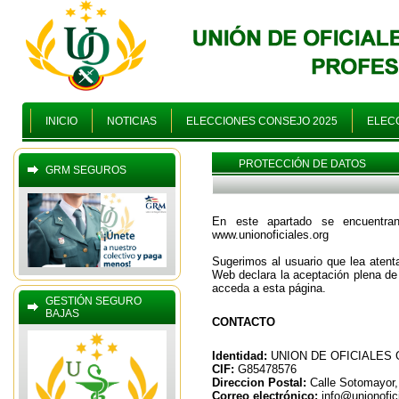
INICIO
NOTICIAS
ELECCIONES CONSEJO 2025
ELECC
PROTECCIÓN DE DATOS
GRM SEGUROS
En este apartado se encuentran
www.unionoficiales.org
Sugerimos al usuario que lea atenta
Web declara la aceptación plena de
acceda a esta página.
GESTIÓN SEGURO
BAJAS
CONTACTO
Identidad:
UNION DE OFICIALES 
CIF:
G85478576
Direccion Postal:
Calle Sotomayor,
Correo electrónico:
info@unionofici