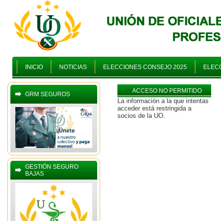
INICIO
NOTICIAS
ELECCIONES CONSEJO 2025
ELECC
ACCESO NO PERMITIDO
GRM SEGUROS
La información a la que intentas
acceder está restringida a
socios de la UO.
GESTIÓN SEGURO
BAJAS