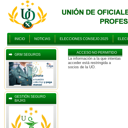
INICIO
NOTICIAS
ELECCIONES CONSEJO 2025
ELECC
ACCESO NO PERMITIDO
GRM SEGUROS
La información a la que intentas
acceder está restringida a
socios de la UO.
GESTIÓN SEGURO
BAJAS