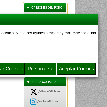
OPINIONES DEL FORO
estadísticos y que nos ayuden a mejorar y mostrarte contenido
EDICION DIGITAL REVISTA
UNIÓN DE OFICIALES
Publicado por
Auditor
04-07-2026 - 08:42
SUCESIONES MANDO
COMPAÑÍAS POR
OFICIALES COMANDA
Publicado por
kyohan
14-03-2026 - 20:45
Personalizar
ar Cookies
Aceptar Cookies
NORMATIVA SOBRE USO
DEL CHALECO ANTIBALAS
Publicado por
Mcdelatorre
22-02-2026 - 11:36
REDES SOCIALES
DENUNCIA DE UNIÓN DE
@UnionOficiales
OFICIALES ANTE LA
COMISIÓN
Publicado por
vaceo
@unionoficiales
22-10-2025 - 12:51