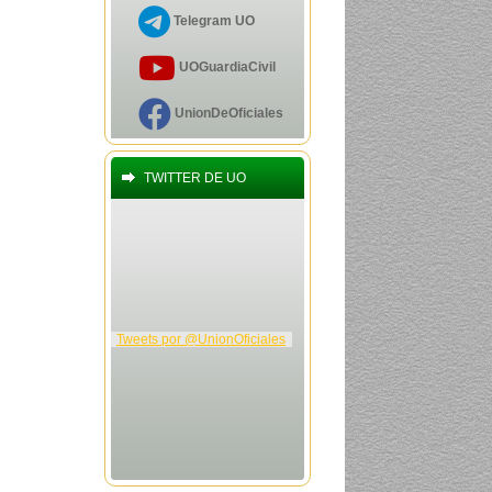
QUÉ PASA CON LA
Telegram UO
ASOCIACIÓN
PROHUÉRFANOS
Publicado por
fjva
UOGuardiaCivil
26-09-2025 - 07:32
INSCRIPCIÓN EN EL
UnionDeOficiales
PROGRAMA UO-CCACEO.
Publicado por
Auditor
05-09-2025 - 10:50
VDMCUM LEGISLATIVO.
TWITTER DE UO
Publicado por
Auditor
29-07-2025 - 08:30
Convalidar créditos en
Derecho Uned
Publicado por
messer
19-07-2025 - 19:04
INSCRIPCIÓN EN EL
PROGRAMA UO-CCATCEO.
Tweets por @UnionOficiales
Publicado por
Auditor
08-07-2025 - 11:14
Aplicación UO-APP
(Android)
Publicado por
Auditor
12-12-2024 - 00:54