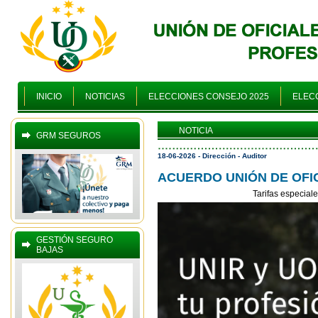
INICIO
NOTICIAS
ELECCIONES CONSEJO 2025
ELECC
NOTICIA
GRM SEGUROS
18-06-2026 - Dirección - Auditor
ACUERDO UNIÓN DE OFIC
Tarifas especiale
GESTIÓN SEGURO
BAJAS