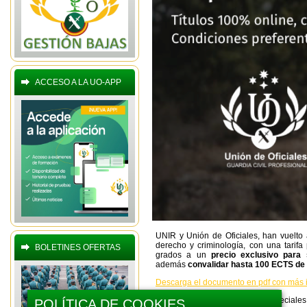
ACCESO A LA UO-APP
UNIR y Unión de Oficiales, han vuelto 
derecho y criminología, con una tarif
BOLETINES OFERTAS
grados a un
precio exclusivo para 
además
convalidar hasta 100 ECTS de 
Descarga el documento en pdf con más i
También existen condiciones especiales 
POLÍTICA DE COOKIES