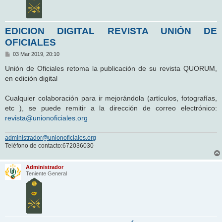
EDICION DIGITAL REVISTA UNIÓN DE
OFICIALES
M
03 Mar 2019, 20:10
e
n
Unión de Oficiales retoma la publicación de su revista QUORUM,
s
en edición digital
a
j
e
Cualquier colaboración para ir mejorándola (artículos, fotografías,
etc ), se puede remitir a la dirección de correo electrónico:
revista@unionoficiales.org
administrador@unionoficiales.org
Teléfono de contacto:672036030
Administrador
Teniente General