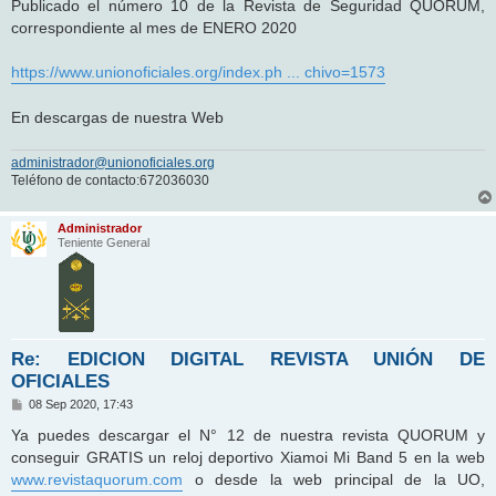
n
Publicado el número 10 de la Revista de Seguridad QUORUM,
s
correspondiente al mes de ENERO 2020
a
j
e
https://www.unionoficiales.org/index.ph ... chivo=1573
En descargas de nuestra Web
administrador@unionoficiales.org
Teléfono de contacto:672036030
Administrador
Teniente General
Re: EDICION DIGITAL REVISTA UNIÓN DE
OFICIALES
M
08 Sep 2020, 17:43
e
n
Ya puedes descargar el N° 12 de nuestra revista QUORUM y
s
conseguir GRATIS un reloj deportivo Xiamoi Mi Band 5 en la web
a
j
www.revistaquorum.com
o desde la web principal de la UO,
e