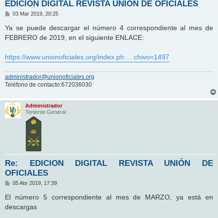
EDICION DIGITAL REVISTA UNIÓN DE OFICIALES
M
03 Mar 2019, 20:25
e
n
Ya se puede descargar el número 4 correspondiente al mes de
s
FEBRERO de 2019, en el siguiente ENLACE:
a
j
e
https://www.unionoficiales.org/index.ph ... chivo=1497
administrador@unionoficiales.org
Teléfono de contacto:672036030
Administrador
Teniente General
Re: EDICION DIGITAL REVISTA UNIÓN DE
OFICIALES
M
05 Abr 2019, 17:39
e
n
El número 5 correspondiente al mes de MARZO, ya está en
s
descargas
a
j