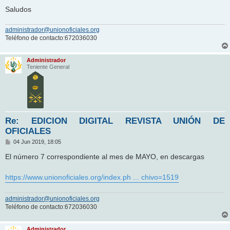
Saludos
administrador@unionoficiales.org
Teléfono de contacto:672036030
Administrador
Teniente General
Re: EDICION DIGITAL REVISTA UNIÓN DE
OFICIALES
M
04 Jun 2019, 18:05
e
n
El número 7 correspondiente al mes de MAYO, en descargas
s
a
j
https://www.unionoficiales.org/index.ph ... chivo=1519
e
administrador@unionoficiales.org
Teléfono de contacto:672036030
Administrador