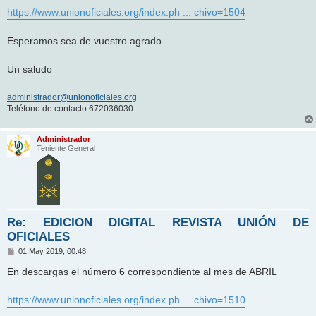
e
https://www.unionoficiales.org/index.ph ... chivo=1504
Esperamos sea de vuestro agrado
Un saludo
administrador@unionoficiales.org
Teléfono de contacto:672036030
Administrador
Teniente General
Re: EDICION DIGITAL REVISTA UNIÓN DE
OFICIALES
M
01 May 2019, 00:48
e
n
En descargas el número 6 correspondiente al mes de ABRIL
s
a
j
https://www.unionoficiales.org/index.ph ... chivo=1510
e