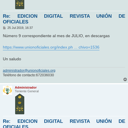
Re: EDICION DIGITAL REVISTA UNIÓN DE
OFICIALES
M
25 Jul 2019, 16:37
e
n
Número 9 correspondiente al mes de JULIO, en descargas
s
a
j
https://www.unionoficiales.org/index.ph ... chivo=1536
e
Un saludo
administrador@unionoficiales.org
Teléfono de contacto:672036030
Administrador
Teniente General
Re: EDICION DIGITAL REVISTA UNIÓN DE
OFICIALES