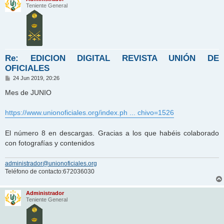
Teniente General
Re: EDICION DIGITAL REVISTA UNIÓN DE
OFICIALES
M
24 Jun 2019, 20:26
e
n
Mes de JUNIO
s
a
j
https://www.unionoficiales.org/index.ph ... chivo=1526
e
El número 8 en descargas. Gracias a los que habéis colaborado
con fotografías y contenidos
administrador@unionoficiales.org
Teléfono de contacto:672036030
Administrador
Teniente General