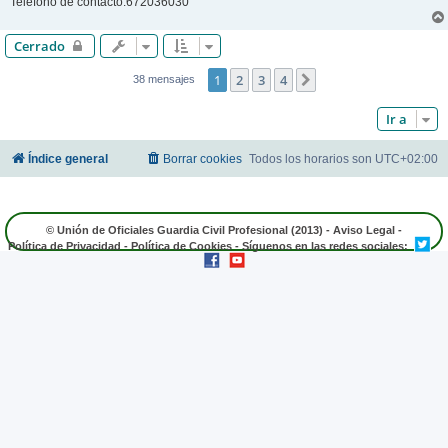
Teléfono de contacto:672036030
Cerrado
1
2
3
4
Siguiente
38 mensajes
Ir a
Índice general
Borrar cookies
Todos los horarios son
UTC+02:00
© Unión de Oficiales Guardia Civil Profesional (2013) -
Aviso Legal
-
Política de Privacidad
-
Política de Cookies
- Síguenos en las redes sociales: