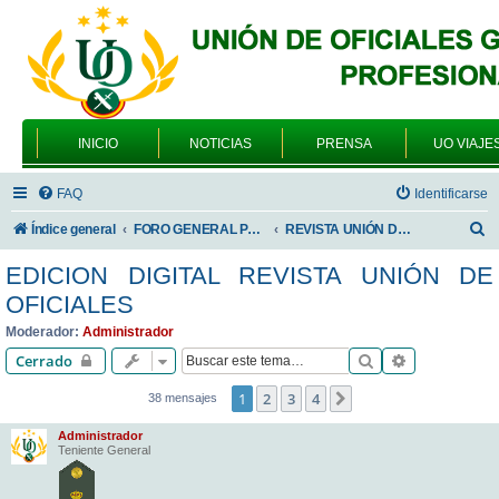
INICIO
NOTICIAS
PRENSA
UO VIAJE
FAQ
Identificarse
B
Índice general
FORO GENERAL PARA TODOS LOS USUARIOS
REVISTA UNIÓN DE OFICIALES
u
EDICION DIGITAL REVISTA UNIÓN DE
s
OFICIALES
c
Moderador:
Administrador
a
Buscar
Búsqueda av
Cerrado
r
1
2
3
4
Siguiente
38 mensajes
Administrador
Teniente General