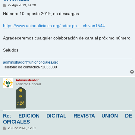
M
27 Ago 2019, 14:28
e
n
Número 10, agosto 2019, en descargas
s
a
j
https://www.unionoficiales.org/index.ph ... chivo=1544
e
Agradeceremos cualquier colaboración de cara al próximo número
Saludos
administrador@unionoficiales.org
Teléfono de contacto:672036030
Administrador
Teniente General
Re: EDICION DIGITAL REVISTA UNIÓN DE
OFICIALES
M
28 Ene 2020, 12:02
e